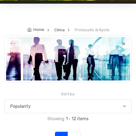
Home
Clima
Protocollo di Kyoto
.
.
Sort by:
Showing:
1 - 12 items