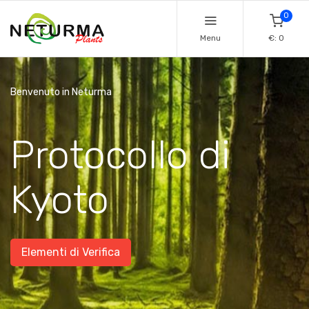
0
Menu
€: 0
Benvenuto in Neturma
Protocollo di
Kyoto
Elementi di Verifica