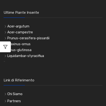
Ultime Piante Inserite
Acer-argutum
Acer-campestre
Prunus-cerasifera-pissardii
Fraxinus-ornus
Alnus-glutinosa
Liquidambar-styraciflua
-
Link di Riferimento
Chi Siamo
Partners