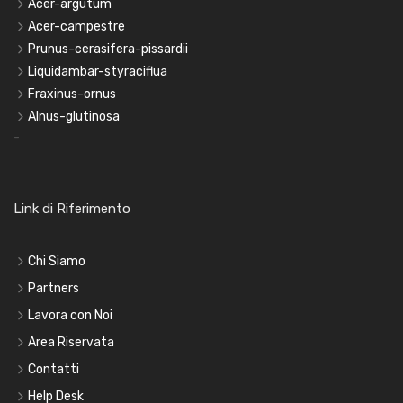
Acer-argutum
Acer-campestre
Prunus-cerasifera-pissardii
Liquidambar-styraciflua
Fraxinus-ornus
Alnus-glutinosa
-
Link di Riferimento
Chi Siamo
Partners
Lavora con Noi
Area Riservata
Contatti
Help Desk