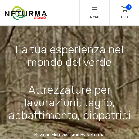
0
Menu
€: 0
La tua esperienza nel
mondo del verde
Attrezzature per
lavorazioni, taglio,
abbattimento, cippatrici
Sezione Florovivaismo By Neturma